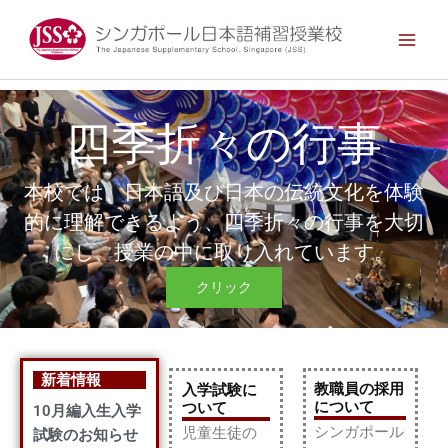
内
Main
容
Men
を
ス
キ
四季折々の行事
ッ
プ
本校では、日本語及び日本の伝統文化を体験
的に理解できるよう、四季折々の行事を大切
にし、授業の中に取り入れています。
クリック
新着情報
教職員の採用
入学試験に
について
ついて
10月編入生入学
シンガポール
児童生徒の
試験のお知らせ