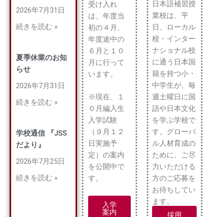
日本語補習授
受け入れ
2026年7月31日
業校は、平
は、年度当
続きを読む »
日、ローカル
初の４月、
校・インター
年度途中の
ナショナル校
６月と１０
夏季休業のお知
に通う日本国
月に行って
らせ
籍を持つ小・
います。
中学生が、毎
2026年7月31日
週土曜日に国
※現在、１
続きを読む »
語や日本文化
０月編入生
を学ぶ学校で
入学試験
す。グローバ
（９月１２
学校通信 『JSS
ル人材育成の
日実施予
だより』
ために、ご尽
定）の案内
2026年7月25日
力いただける
を公開中で
続きを読む »
方のご応募を
す。
お待ちしてい
ます。
入学
案内
採用