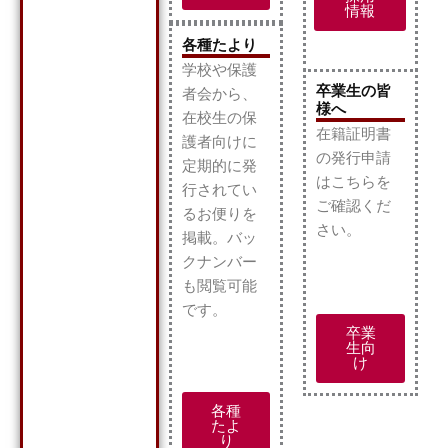
情報
各種たより
学校や保護
卒業生の皆
者会から、
様へ
在校生の保
在籍証明書
護者向けに
の発行申請
定期的に発
はこちらを
行されてい
ご確認くだ
るお便りを
さい。
掲載。
バッ
クナンバー
も閲覧可能
です。
卒業
生向
け
各種
たよ
り