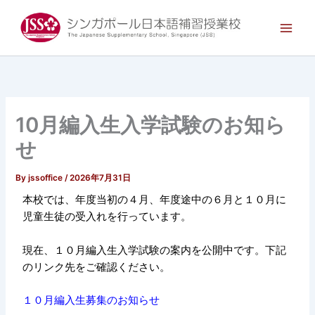
内
Main
容
Men
を
ス
キ
ッ
プ
10月編入生入学試験のお知ら
せ
By
jssoffice
/
2026年7月31日
本校では、年度当初の４月、年度途中の６月と１０月に
児童生徒の受入れを行っています。
現在、１０月編入生入学試験の案内を公開中です。下記
のリンク先をご確認ください。
１０月編入生募集のお知らせ