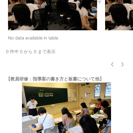
No data available in table
0 件中 0 から 0 まで表示
❮
❯
【教員研修：指導案の書き方と板書について他】