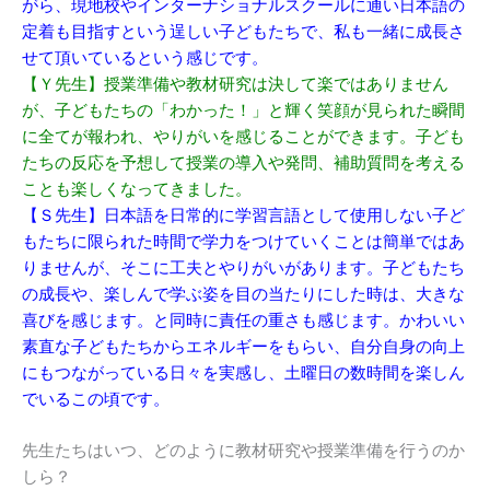
がら、現地校やインターナショナルスクールに通い日本語の
定着も目指すという逞しい子どもたちで、私も一緒に成長さ
せて頂いているという感じです。
【Ｙ先生】授業準備や教材研究は決して楽ではありません
が、子どもたちの「わかった！」と輝く笑顔が見られた瞬間
に全てが報われ、やりがいを感じることができます。子ども
たちの反応を予想して授業の導入や発問、補助質問を考える
ことも楽しくなってきました。
【Ｓ先生】日本語を日常的に学習言語として使用しない子ど
もたちに限られた時間で学力をつけていくことは簡単ではあ
りませんが、そこに工夫とやりがいがあります。子どもたち
の成長や、楽しんで学ぶ姿を目の当たりにした時は、大きな
喜びを感じます。と同時に責任の重さも感じます。かわいい
素直な子どもたちからエネルギーをもらい、自分自身の向上
にもつながっている日々を実感し、土曜日の数時間を楽しん
でいるこの頃です。
先生たちはいつ、どのように教材研究や授業準備を行うのか
しら？