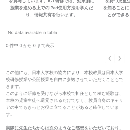
を貸与しています。ICT研修では、効果的に
を持つ児童生
授業を進める上でのiPad使用方法を学んだ
を知ることに
り、情報共有を行います。
とができる
No data available in table
0 件中 0 から 0 まで表示
❮
❯
この他にも、日本人学校の協力により、本校教員は日本人学
校研修授業や公開授業を自由に参観させていただくこともで
きます。
このように研修を受けながら本校で担任として積む経験は、
本校の児童生徒へ還元されるだけでなく、教員自身のキャリ
アの中でもきっとお役に立てることがあると確信していま
す。
実際に先生たちからは次のようなご感想をいただいており、