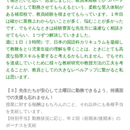
て働きたいと思い、志望しました。教員未経験でかつパート
タイムとして勤務させてもらえるという、柔軟な受入体制が
ある補習校で、教員経験を積ませてもらっています。１年目
は確かに業務上わからないことが多く、悩むことが多かった
です。でもそんなときは経験豊富な先生方に遠慮なく相談さ
せてもらい、１つずつ解決していきました。
週に１日（３時間）で、日本の国語科カリキュラムを凝縮し
て教鞭をとり児童生徒の理解を導くことは、ときにとても高
度な指導スキルを要すると考えるかもしれません。でもそれ
を達成していくために様々な教材研究や教授方法の工夫を考
えることが、教員としての大きなレベルアップに繋がると私
は思います。
【３】先生たちが安心して土曜日に勤務できるよう、待遇面
での支援も忘れません！
授業に対する報酬はもちろんのこと、それ以外にも各種手当
を支給しています。
【特別手当】勤務状況に応じ、年２回（前期末/後期末）の
ボーナスを支給