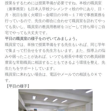
授業をするためには授業準備が必要ですね。本校の職員室
（兼事務室）も日本人学校クレメンティ校の中にあり、日・
月・祝日を除く火曜日～金曜日の９時～１７時で事務業務を
行っているので、先生の都合に合わせて職員室を訪れてやっ
ても良いし、職員室の教員用教材をコピーして持ち帰りご自
宅でやっても大丈夫です。
平日の職員室の様子をのぞいてみましょう。
職員室では、単独で授業準備をする先生もいれば、同じ学年
で集まって打合せをする先生方もいます。また、指導上の悩
みや困ったことがあれば、いつでも校長や本校での教員経験
豊富な常勤職員に相談することもできるよう環境を整え、先
生たちをサポートしています。
職員室に来れない場合は、電話やメールでの相談もＯＫで
す。
【平日の様子】