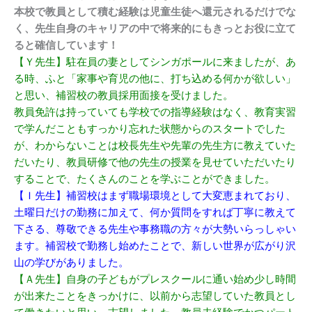
本校で教員として積む経験は児童生徒へ還元されるだけでな
く、先生自身のキャリアの中で将来的にもきっとお役に立て
ると確信しています！
【Ｙ先生】駐在員の妻としてシンガポールに来ましたが、あ
る時、ふと「家事や育児の他に、打ち込める何かが欲しい」
と思い、補習校の教員採用面接を受けました。
教員免許は持っていても学校での指導経験はなく、教育実習
で学んだこともすっかり忘れた状態からのスタートでした
が、わからないことは校長先生や先輩の先生方に教えていた
だいたり、教員研修で他の先生の授業を見せていただいたり
することで、たくさんのことを学ぶことができました。
【Ｉ先生】補習校はまず職場環境として大変恵まれており、
土曜日だけの勤務に加えて、何か質問をすれば丁寧に教えて
下さる、尊敬できる先生や事務職の方々が大勢いらっしゃい
ます。補習校で勤務し始めたことで、新しい世界が広がり沢
山の学びがありました。
【Ａ先生】自身の子どもがプレスクールに通い始め少し時間
が出来たことをきっかけに、以前から志望していた教員とし