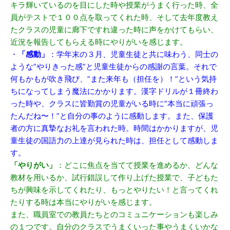
キラ輝いているのを目にした時や授業がうまく行った時、全
員がテストで１００点を取ってくれた時、そして去年度教え
たクラスの児童に廊下ですれ違った時に声をかけてもらい、
近況を報告してもらえる時にやりがいを感じます。
・
「感動」
：学年末の３月、児童生徒と共に味わう、同士の
ような”やりきった感”と児童生徒からの感謝の言葉。それで
何もかもが吹き飛び、”また来年も（担任を）！”という気持
ちになってしまう魔法にかかります。漢字ドリルが１冊終わ
った時や、クラスに皆勤賞の児童がいる時に”本当に頑張っ
たんだね〜！”と自分の事のように感動します。また、保護
者の方に真摯なお礼を言われた時。時間はかかりますが、児
童生徒の国語力の上達が見られた時は、担任として感動しま
す。
「やりがい」
：どこに焦点を当てて授業を進めるか、どんな
教材を用いるか、試行錯誤して作り上げた授業で、子どもた
ちが興味を示してくれたり、もっとやりたい！と言ってくれ
たりする時は本当にやりがいを感じます。
また、職員室での教員たちとのコミュニケーションも楽しみ
の１つです。自分のクラスでうまくいった事やうまくいかな